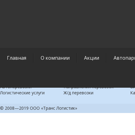
Главная
О компании
Акции
Автопар
Коммерческие
Междугородние
С
перевозки
перевозки
В
Автоперевозки
Направления перевозок
В
Логистические услуги
Ж/д перевозки
Ка
© 2008—2019 ООО «Транс Логистик»