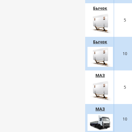
Бычок
5
Бычок
10
МАЗ
5
МАЗ
10