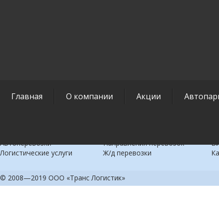
Главная
О компании
Акции
Автопар
Коммерческие
Междугородние
С
перевозки
перевозки
В
Автоперевозки
Направления перевозок
В
Логистические услуги
Ж/д перевозки
Ка
© 2008—2019 ООО «Транс Логистик»