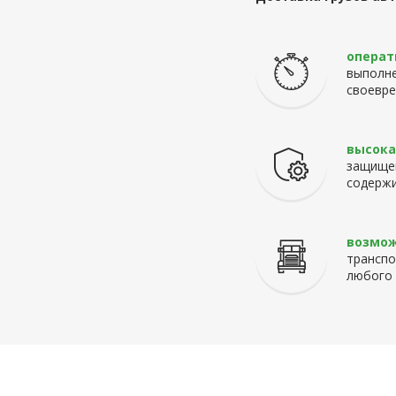
операт
выполне
своевре
высока
защище
содерж
возмо
транспо
любого 