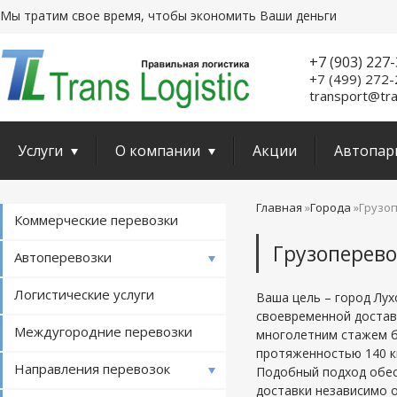
Мы тратим свое время, чтобы экономить Ваши деньги
+7 (903) 227
+7 (499) 272
transport@tra
Услуги
О компании
Акции
Автопар
Главная
Города
Грузо
Коммерческие перевозки
Грузоперево
Автоперевозки
Логистические услуги
Ваша цель – город Лух
своевременной достав
Междугородние перевозки
многолетним стажем б
протяженностью 140 к
Направления перевозок
Подобный подход обес
доставки независимо 