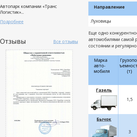
Автопарк компании «Транс
Направление
Логистик»...
Луховицы
Подробнее
Еще одно конкурентно
Отзывы
автомобилями самой 
Все отзывы
состоянии и регулярно
Марка
Грузопо
авто-
ъемнос
мобиля
(т)
Газель
1,5
Бычок
3